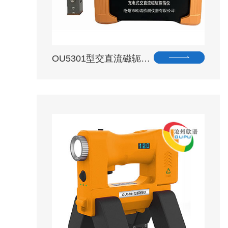
OU5301型交直流磁轭…