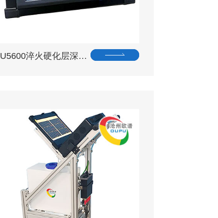
OU5600淬火硬化层深…