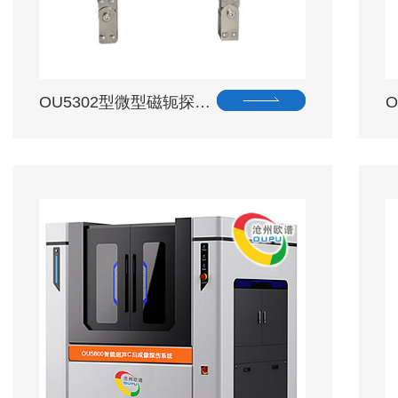
OU5302型微型磁轭探…