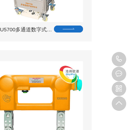
OU5700多通道数字式…
0
3