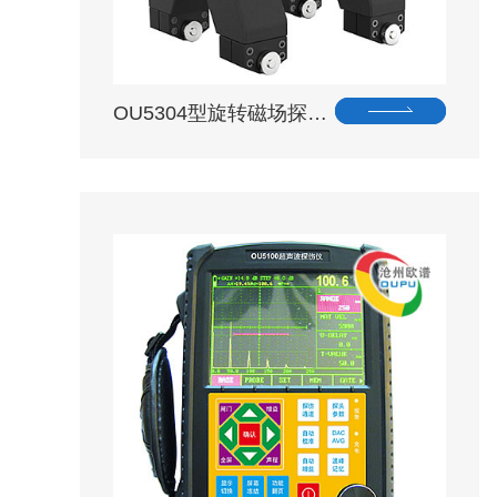
OU5304型旋转磁场探…