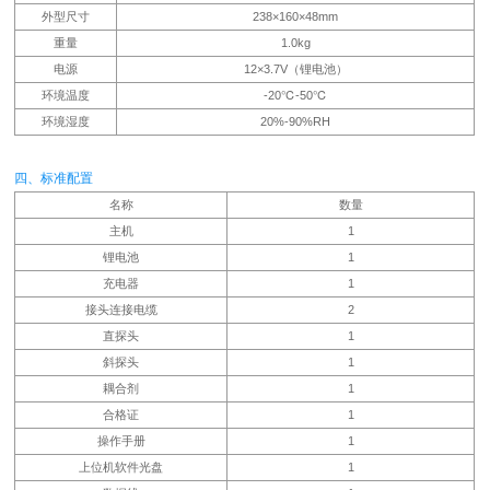
外型尺寸
238×160×48mm
重量
1.0kg
电源
12×3.7V（锂电池）
环境温度
-20℃-50℃
环境湿度
20%-90%RH
四、标准配置
名称
数量
主机
1
锂电池
1
充电器
1
接头连接电缆
2
直探头
1
斜探头
1
耦合剂
1
合格证
1
操作手册
1
上位机软件光盘
1