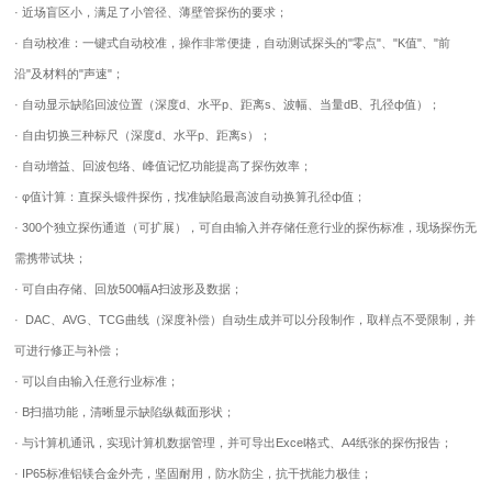
· 近场盲区小，满足了小管径、薄壁管探伤的要求；
· 自动校准：一键式自动校准，操作非常便捷，自动测试探头的"零点"、"K值"、"前
沿"及材料的"声速"；
· 自动显示缺陷回波位置（深度d、水平p、距离s、波幅、当量dB、孔径ф值）；
· 自由切换三种标尺（深度d、水平p、距离s）；
· 自动增益、回波包络、峰值记忆功能提高了探伤效率；
· φ值计算：直探头锻件探伤，找准缺陷最高波自动换算孔径ф值；
· 300个独立探伤通道（可扩展），可自由输入并存储任意行业的探伤标准，现场探伤无
需携带试块；
· 可自由存储、回放500幅A扫波形及数据；
· DAC、AVG、TCG曲线（深度补偿）自动生成并可以分段制作，取样点不受限制，并
可进行修正与补偿；
· 可以自由输入任意行业标准；
· B扫描功能，清晰显示缺陷纵截面形状；
· 与计算机通讯，实现计算机数据管理，并可导出Excel格式、A4纸张的探伤报告；
· IP65标准铝镁合金外壳，坚固耐用，防水防尘，抗干扰能力极佳；