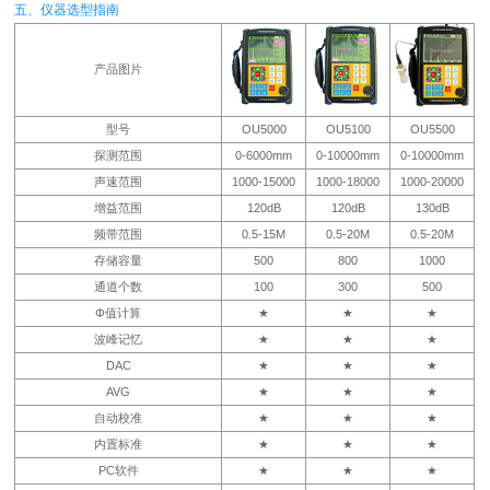
五、仪器选型指南
产品图片
型号
OU5000
OU5100
OU5500
探测范围
0-6000mm
0-10000mm
0-10000mm
声速范围
1000-15000
1000-18000
1000-20000
增益范围
120dB
120dB
130dB
频带范围
0.5-15M
0.5-20M
0.5-20M
存储容量
500
800
1000
通道个数
100
300
500
Φ值计算
★
★
★
波峰记忆
★
★
★
DAC
★
★
★
AVG
★
★
★
自动校准
★
★
★
内置标准
★
★
★
PC软件
★
★
★