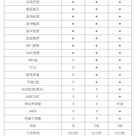
在线升级
★
★
★
曲面修正
★
★
★
探伤标准
★
★
★
脉冲幅度
★
★
★
脉冲宽度
★
★
★
发射频率
★
★
★
闸门报警
★
★
★
DAC报警
★
★
★
B扫描
X
★
★
TCG
X
★
★
探伤录像
X
★
★
可接U盘
X
★
★
自动校准(两孔)
X
X
★
6dB DAC
X
X
★
球化率测量
X
X
可选
AWS
X
X
★
绝缘子测量
X
X
★
试块
无
2块
3块
工作时间
10小时
12小时
12小时