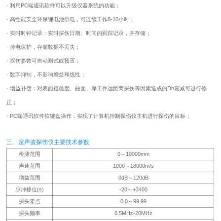
· 利用PC端通讯软件可以升级仪器系统的功能；
· 高性能安全环保锂电池供电，可连续工作8-10小时；
· 实时时钟记录：实时探伤日期、时间的跟踪记录，并存储；
· 掉电保护，存储数据不丢失；
· 探伤参数可自动测试或预置；
· 数字抑制，不影响增益和线性；
· 增益补偿：对表面粗糙度、曲面、厚工件远距离探伤等因素造成的Db衰减可进行修
正；
· PC端通讯软件软键盘操作，实现了计算机控制探伤仪主机进行探伤的目标；
三、超声波探伤仪主要技术参数
检测范围
0～10000mm
声速范围
1000～18000m/s
增益范围
0dB～120dB
脉冲移位(s)
-20～+3400
探头零点
0.0～99.99
探头频率
0.5MHz-20MHz