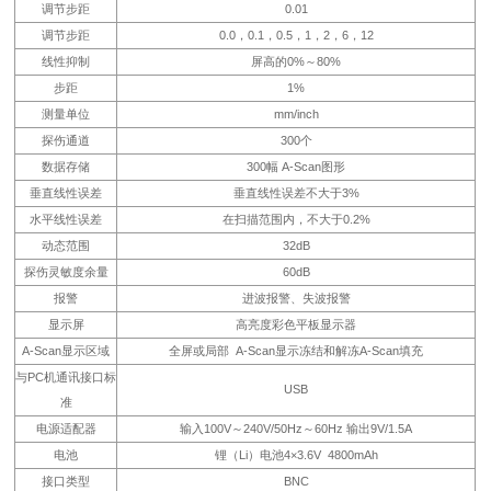
调节步距
0.01
调节步距
0.0，0.1，0.5，1，2，6，12
线性抑制
屏高的0%～80%
步距
1%
测量单位
mm/inch
探伤通道
300个
数据存储
300幅 A-Scan图形
垂直线性误差
垂直线性误差不大于3%
水平线性误差
在扫描范围内，不大于0.2%
动态范围
32dB
探伤灵敏度余量
60dB
报警
进波报警、失波报警
显示屏
高亮度彩色平板显示器
A-Scan显示区域
全屏或局部 A-Scan显示冻结和解冻A-Scan填充
与PC机通讯接口标
USB
准
电源适配器
输入100V～240V/50Hz～60Hz 输出9V/1.5A
电池
锂（Li）电池4×3.6V 4800mAh
接口类型
BNC