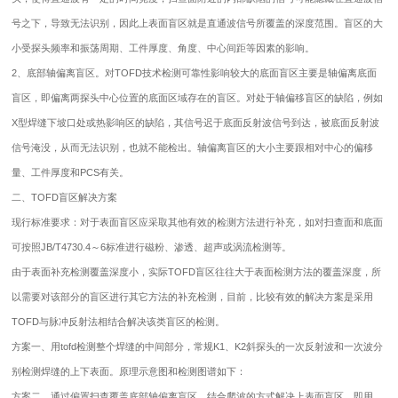
号之下，导致无法识别，因此上表面盲区就是直通波信号所覆盖的深度范围。盲区的大
小受探头频率和振荡周期、工件厚度、角度、中心间距等因素的影响。
2、底部轴偏离盲区。对TOFD技术检测可靠性影响较大的底面盲区主要是轴偏离底面
盲区，即偏离两探头中心位置的底面区域存在的盲区。对处于轴偏移盲区的缺陷，例如
X型焊缝下坡口处或热影响区的缺陷，其信号迟于底面反射波信号到达，被底面反射波
信号淹没，从而无法识别，也就不能检出。轴偏离盲区的大小主要跟相对中心的偏移
量、工件厚度和PCS有关。
二、TOFD盲区解决方案
现行标准要求：对于表面盲区应采取其他有效的检测方法进行补充，如对扫查面和底面
可按照JB/T4730.4～6标准进行磁粉、渗透、超声或涡流检测等。
由于表面补充检测覆盖深度小，实际TOFD盲区往往大于表面检测方法的覆盖深度，所
以需要对该部分的盲区进行其它方法的补充检测，目前，比较有效的解决方案是采用
TOFD与脉冲反射法相结合解决该类盲区的检测。
方案一、用tofd检测整个焊缝的中间部分，常规K1、K2斜探头的一次反射波和一次波分
别检测焊缝的上下表面。原理示意图和检测图谱如下：
方案二、通过偏置扫查覆盖底部轴偏离盲区，结合爬波的方式解决上表面盲区，即用